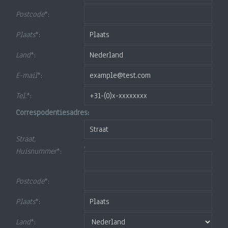
Postcode
*:
Plaats
*:
Land
*:
E-mail
*:
Tel.
*:
Correspodentiesadres:
Straat,
,
Huisnummer
*:
Postcode
*:
Plaats
*:
Land
*: